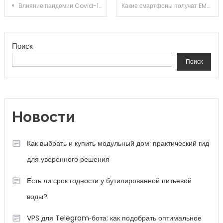
Навигация по записям
Влияние пандемии Covid-19 на мировую экономику последствия и перспективы
Какие смартфоны получат EMUI 12
Поиск
Поиск
Новости
Как выбрать и купить модульный дом: практический гид
для уверенного решения
Есть ли срок годности у бутилированной питьевой
воды?
VPS для Telegram‑бота: как подобрать оптимальное