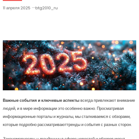
11 апреля 2025
btg2010_ru
5 Glavnyx Novostej 113 Samye
Aktual’nye Obzory
Важные события и ключевые аспекты
всегда привлекают внимание
людей, и в мире информации это особенно важно. Просматривая
информационные порталы и журналы, мы сталкиваемся с обзорами,
которые подробно рассматриваюттренды и события с разных сторон.
Закономерности и тенденции
в сфере новостей и обзоров могут