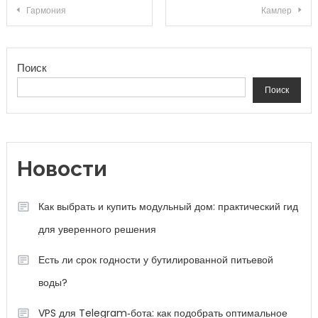
Навигация по записям
Гармония
Камлер
Поиск
Поиск
Новости
Как выбрать и купить модульный дом: практический гид
для уверенного решения
Есть ли срок годности у бутилированной питьевой
воды?
VPS для Telegram‑бота: как подобрать оптимальное