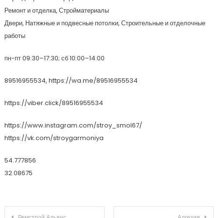
Ремонт и отделка, Стройматериалы
Двери, Натяжные и подвесные потолки, Строительные и отделочные
работы
пн-пт 09:30–17:30; сб 10:00–14:00
89516955534, https://wa.me/89516955534
https://viber.click/89516955534
https://www.instagram.com/stroy_smol67/
https://vk.com/stroygarmoniya
54.777856
32.08675
Навигация по записям
Ремстрой Альянс
Адгезия