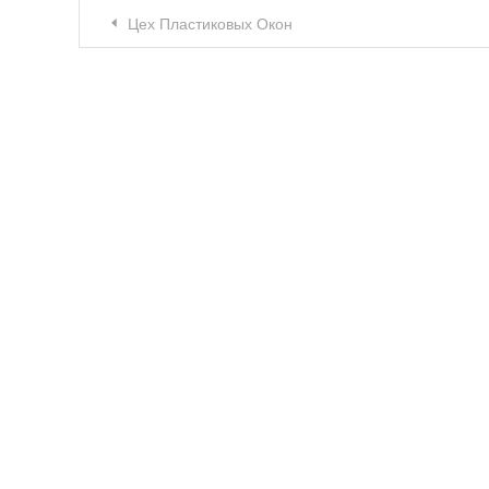
Навигация по записям
Цех Пластиковых Окон