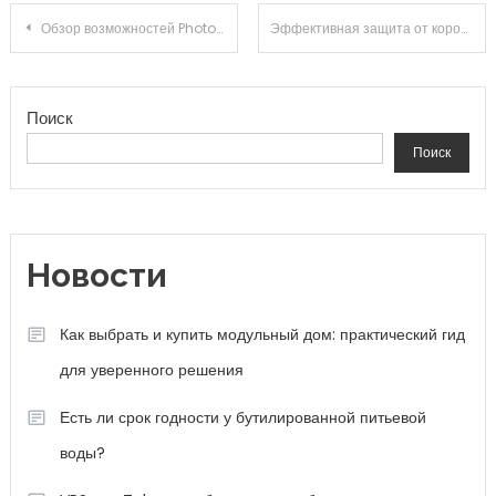
Навигация по записям
Обзор возможностей Photoshop cc 2015 5
Эффективная защита от коронавируса советы и рекомендации
Поиск
Поиск
Новости
Как выбрать и купить модульный дом: практический гид
для уверенного решения
Есть ли срок годности у бутилированной питьевой
воды?