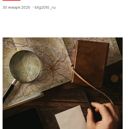
30 января 2025
btg2010_ru
Анчартед Почему Трейлер Фильма На
Картах Не Имеет Значения