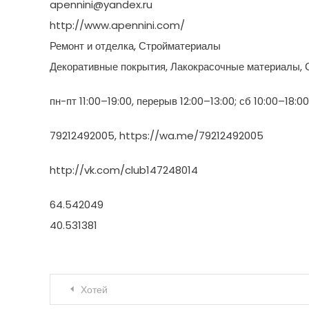
apennini@yandex.ru
http://www.apennini.com/
Ремонт и отделка, Стройматериалы
Декоративные покрытия, Лакокрасочные материалы, 
пн-пт 11:00–19:00, перерыв 12:00–13:00; сб 10:00–18:0
79212492005, https://wa.me/79212492005
http://vk.com/club147248014
64.542049
40.531381
Навигация по записям
Хотей