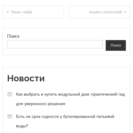
Навигация по записям
Техно-лайф
Альянс строителей
Поиск
Поиск
Новости
Как выбрать и купить модульный дом: практический гид
для уверенного решения
Есть ли срок годности у бутилированной питьевой
воды?