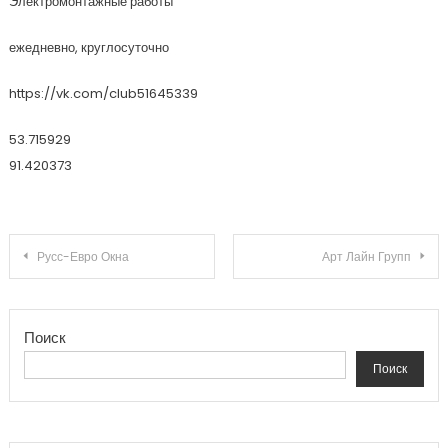
Электромонтажные работы
ежедневно, круглосуточно
https://vk.com/club51645339
53.715929
91.420373
Навигация по записям
Русс-Евро Окна
Арт Лайн Групп
Поиск
Поиск