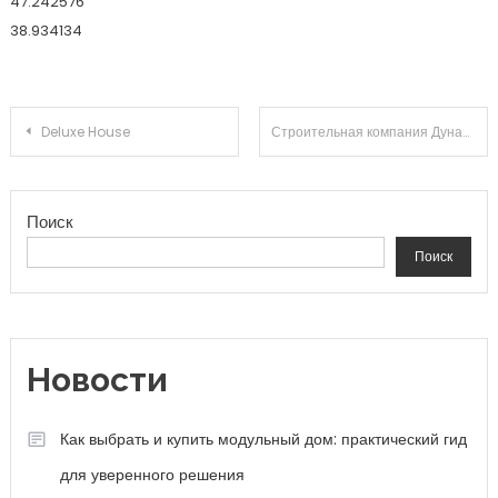
47.242576
38.934134
Навигация по записям
Deluxe House
Строительная компания Дунай
Поиск
Поиск
Новости
Как выбрать и купить модульный дом: практический гид
для уверенного решения