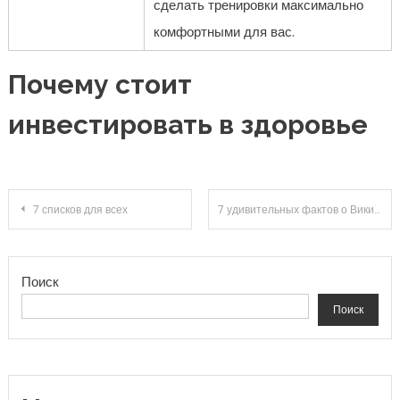
сделать тренировки максимально
комфортными для вас.
Почему стоит
инвестировать в здоровье
Навигация по записям
7 списков для всех
7 удивительных фактов о Википедии
Поиск
Поиск