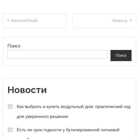
Навигация по записям
RemontTihviN
Ремистр
Поиск
Поиск
Новости
Как выбрать и купить модульный дом: практический гид
для уверенного решения
Есть ли срок годности у бутилированной питьевой