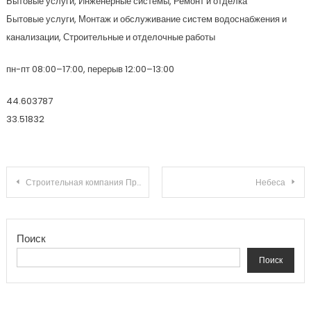
Бытовые услуги, Инженерные системы, Ремонт и отделка
Бытовые услуги, Монтаж и обслуживание систем водоснабжения и
канализации, Строительные и отделочные работы
пн-пт 08:00–17:00, перерыв 12:00–13:00
44.603787
33.51832
Навигация по записям
Строительная компания Профиль-Н
Небеса
Поиск
Поиск