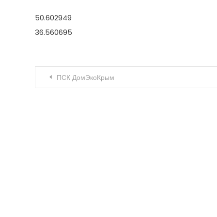
50.602949
36.560695
Навигация по записям
ПСК ДомЭкоКрым