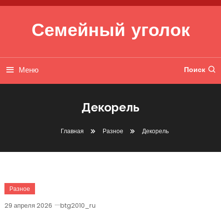
Перейти к содержимому
Семейный уголок
Меню
Поиск
Декорель
Главная
Разное
Декорель
Разное
29 апреля 2026
btg2010_ru