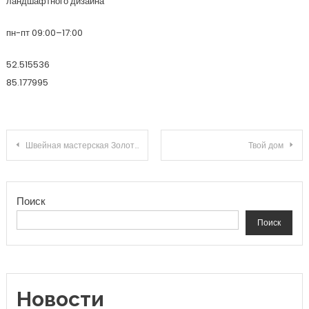
ландшафтного дизайна
пн-пт 09:00–17:00
52.515536
85.177995
Навигация по записям
Швейная мастерская Золотые руки в Алуште
Твой дом
Поиск
Поиск
Новости