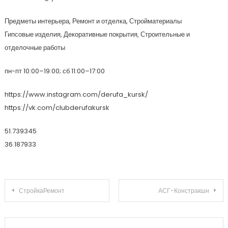
Предметы интерьера, Ремонт и отделка, Стройматериалы
Гипсовые изделия, Декоративные покрытия, Строительные и
отделочные работы
пн-пт 10:00–19:00; сб 11:00–17:00
https://www.instagram.com/derufa_kursk/
https://vk.com/clubderufakursk
51.739345
36.187933
Навигация по записям
СтройкаРемонт
АСГ-Констракшн