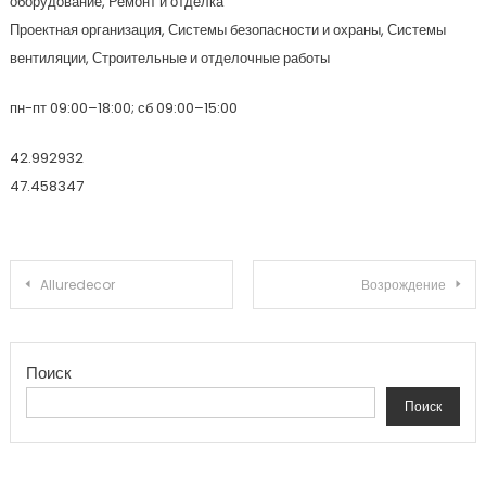
оборудование, Ремонт и отделка
Проектная организация, Системы безопасности и охраны, Системы
вентиляции, Строительные и отделочные работы
пн-пт 09:00–18:00; сб 09:00–15:00
42.992932
47.458347
Навигация по записям
Alluredecor
Возрождение
Поиск
Поиск