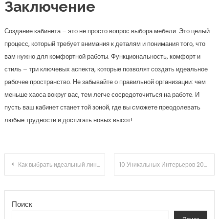
Заключение
Создание кабинета – это не просто вопрос выбора мебели. Это целый
процесс, который требует внимания к деталям и понимания того, что
вам нужно для комфортной работы. Функциональность, комфорт и
стиль – три ключевых аспекта, которые позволят создать идеальное
рабочее пространство. Не забывайте о правильной организации: чем
меньше хаоса вокруг вас, тем легче сосредоточиться на работе. И
пусть ваш кабинет станет той зоной, где вы сможете преодолевать
любые трудности и достигать новых высот!
Навигация по записям
Как выбрать идеальный линолеум и правильно его уложить: ваш гид к стильному и долговечному покрытию
10 Уникальных Интерьеров 2024: Как Создать Совершенное Пространство для Вашего Дома
Поиск