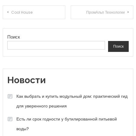
Навигация по записям
Cool House
ПромАльп Технологии
Поиск
Поиск
Новости
Как выбрать и купить модульный дом: практический гид
для уверенного решения
Есть ли срок годности у бутилированной питьевой
воды?