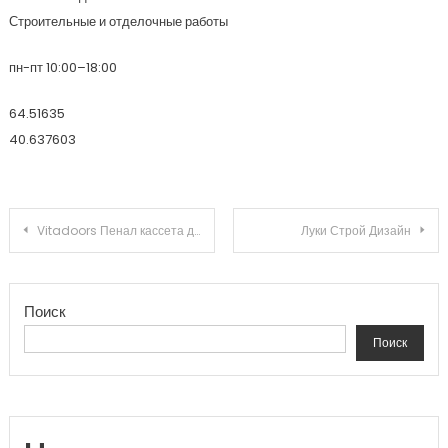
Строительные и отделочные работы
пн-пт 10:00–18:00
64.51635
40.637603
Навигация по записям
Vitadoors Пенал кассета для раздвижных дверей в стену
Луки Строй Дизайн
Поиск
Поиск