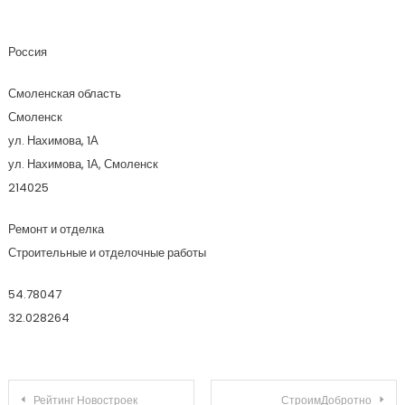
Фарватер
Россия
Смоленская область
Смоленск
ул. Нахимова, 1А
ул. Нахимова, 1А, Смоленск
214025
Ремонт и отделка
Строительные и отделочные работы
54.78047
32.028264
Навигация по записям
Рейтинг Новостроек
СтроимДобротно