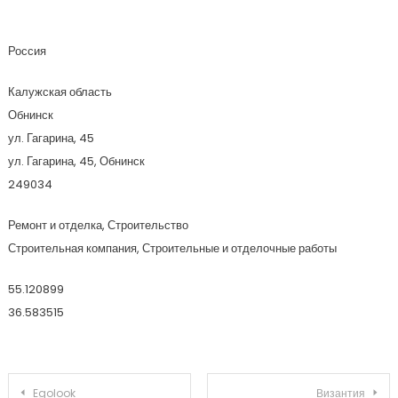
Фаворит-Строй
Россия
Калужская область
Обнинск
ул. Гагарина, 45
ул. Гагарина, 45, Обнинск
249034
Ремонт и отделка, Строительство
Строительная компания, Строительные и отделочные работы
55.120899
36.583515
Навигация по записям
Egolook
Византия