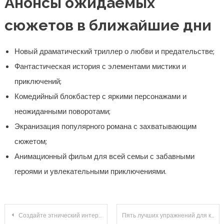
Анонсы ожидаемых
сюжетов в ближайшие дни
Новый драматический триллер о любви и предательстве;
Фантастическая история с элементами мистики и
приключений;
Комедийный блокбастер с яркими персонажами и
неожиданными поворотами;
Экранизация популярного романа с захватывающим
сюжетом;
Анимационный фильм для всей семьи с забавными
героями и увлекательными приключениями.
Навигация по записям
Создайте этнический интерьер: секреты уникального стиля для вашего дома
Пять лучших упражнений для коры тела