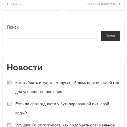
Навигация по записям
Кам ин
Лепнина Капитель
Поиск
Поиск
Новости
Как выбрать и купить модульный дом: практический гид
для уверенного решения
Есть ли срок годности у бутилированной питьевой
воды?
VPS для Telegram‑бота: как подобрать оптимальное