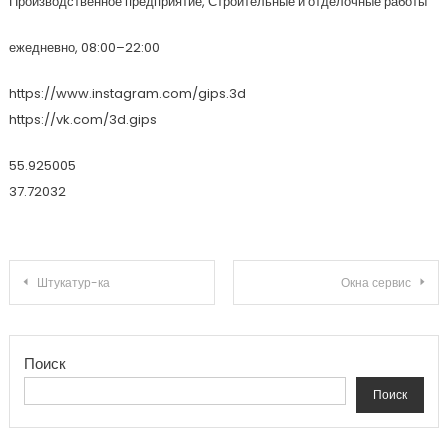
Производственное предприятие, Строительные и отделочные работы
ежедневно, 08:00–22:00
https://www.instagram.com/gips.3d
https://vk.com/3d.gips
55.925005
37.72032
Навигация по записям
Штукатур-ка
Окна сервис
Поиск
Поиск