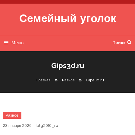
Перейти к содержимому
Семейный уголок
Меню
Поиск
Gips3d.ru
Главная
Разное
Gips3d.ru
Разное
23 января 2026
btg2010_ru