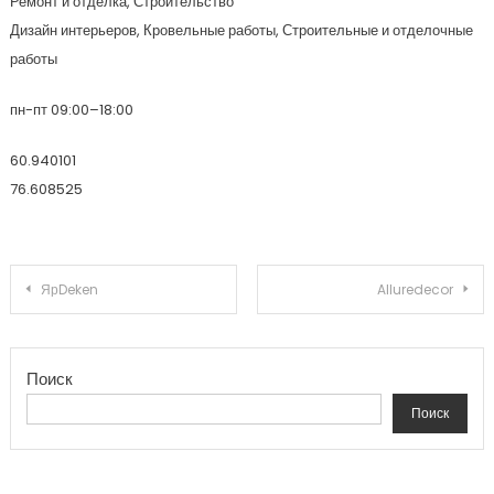
Ремонт и отделка, Строительство
Дизайн интерьеров, Кровельные работы, Строительные и отделочные
работы
пн-пт 09:00–18:00
60.940101
76.608525
Навигация по записям
ЯрDeken
Alluredecor
Поиск
Поиск