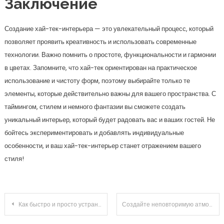
Заключение
Создание хай-тек-интерьера — это увлекательный процесс, который
позволяет проявить креативность и использовать современные
технологии. Важно помнить о простоте, функциональности и гармонии
в цветах. Запомните, что хай-тек ориентирован на практическое
использование и чистоту форм, поэтому выбирайте только те
элементы, которые действительно важны для вашего пространства. С
таймингом, стилем и немного фантазии вы сможете создать
уникальный интерьер, который будет радовать вас и ваших гостей. Не
бойтесь экспериментировать и добавлять индивидуальные
особенности, и ваш хай-тек-интерьер станет отражением вашего
стиля!
Навигация по записям
Как быстро и просто устранить протечки на крыше гаража: практические советы для каждого владельца
Создайте неповторимую атмосферу: секреты уютных интерьеров ресторанов