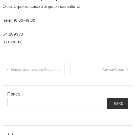
Окна, Строительные и отделочные работы
пн-пт 10:00–18:00
54.289378
37.610682
Навигация по записям
Идеальная мясорубка для вашего дома: 5 секретов, которые помогут сделать правильный выбор!
Аруна-Соль
Поиск
Поиск