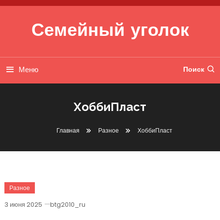
Перейти к содержимому
Семейный уголок
Меню
Поиск
ХоббиПласт
Главная
Разное
ХоббиПласт
Разное
3 июня 2025
btg2010_ru