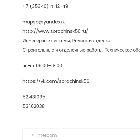
+7 (35346) 4-12-49
mupso@yandex.ru
http://www.sorochinsk56.ru/
Инженерные системы, Ремонт и отделка
Строительные и отделочные работы, Техническое об
пн-пт 09:00–18:00
https://vk.com/sorochinsk56
52.431035
53.162038
Навигация по записям
Intercom