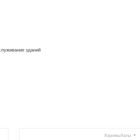
служивание зданий
ХоромыХаты