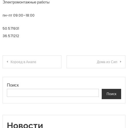
Электромонтажные работы
пн-пт 09:00–18:00
50.571931
36.571212
Навигация по записям
Короед в Анапе
Дома из Сип
Поиск
Поиск
Новости