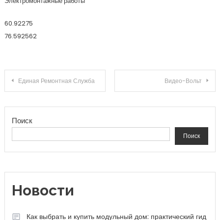
Электромонтажные работы
60.92275
76.592562
Навигация по записям
Единая Ремонтная Служба
Видео-Вольт
Поиск
Поиск
Новости
Как выбрать и купить модульный дом: практический гид