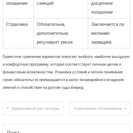
погашение
санкций
досрочное
погашение
Страховка
Обязательна,
Заключается по
дополнительно
желанию
регулирует риски
заемщика
Грамотное сравнение вариантов помогает выбрать наиболее выгодную
и комфортную программу, которая соответствует личным целям и
финансовым возможностям. Улановка условий и четкое понимание
своих обязательств превращается в залог безаварийного владения
землей и спокойствия на долгие годы вперед.
Навигация по записям
Эффективный учет инструмента на складе: как организовать процесс и избежать ошибок
Комплексное обслуживание
Поиск