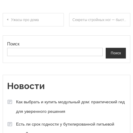
Навигация по записям
Ужасы про дома
Секреты стройных ног — быстро и эффективно
Поиск
Поиск
Новости
Как выбрать и купить модульный дом: практический гид
для уверенного решения
Есть ли срок годности у бутилированной питьевой