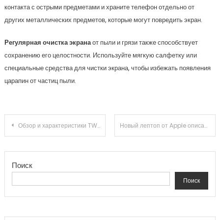
контакта с острыми предметами и храните телефон отдельно от
других металлических предметов, которые могут повредить экран.
Регулярная очистка экрана
от пыли и грязи также способствует
сохранению его целостности. Используйте мягкую салфетку или
специальные средства для чистки экрана, чтобы избежать появления
царапин от частиц пыли.
Навигация по записям
Обзор и характеристики TWS наушников Huawei FreeBuds 3
Новый лептоп от Apple описание и характеристики
Поиск
Поиск