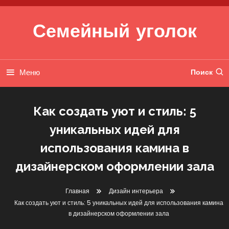
Перейти к содержимому
Семейный уголок
Меню
Поиск
Как создать уют и стиль: 5
уникальных идей для
использования камина в
дизайнерском оформлении зала
Дизайн интерьера
Главная
Дизайн интерьера
Как создать уют и стиль: 5 уникальных идей для использования камина
30 мая 2025
btg2010_ru
в дизайнерском оформлении зала
Как Создать Уют И Стиль: 5