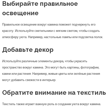
Используйте различные элементы декора, чтобы украсить
пространство вокруг камина. Это могут быть картины, фотографии,
камни или растения. Например, живые цветы или зелёные растения
могут добавить свежести в интерьер.
Обратите внимание на текстиль
Текстиль также играет важную роль в создании уюта вокруг камина.
Пледы, подушки и коврики помогут сделать пространство более
комфортным. Используйте ткани, которые гармонируют с общей
цветовой палитрой зала.
Заключение
Использование камина в дизайне зала — это не только возможность
согреться в прохладное время года, но и отличный способ добавить
стиль и уют в ваш дом. Выбирайте подходящий тип камина,
оформляйте пространство вокруг него с умом и не бойтесь