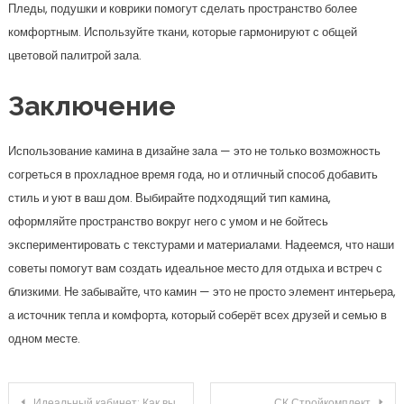
экспериментировать с текстурами и материалами. Надеемся, что наши
советы помогут вам создать идеальное место для отдыха и встреч с
близкими. Не забывайте, что камин — это не просто элемент интерьера,
а источник тепла и комфорта, который соберёт всех друзей и семью в
одном месте.
Навигация по записям
Идеальный кабинет: Как выбрать мебель, которая вдохновит на продуктивность?
СК Стройкомплект
Поиск
Поиск
Новости