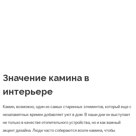
Значение камина в
интерьере
Камин, возможно, один из самых старинных элементов, который еще с
незапамятных времен добавляет уют в дом. В наши дни он выступает
не только в качестве отопительного устройства, но и как важный
акцент дизайна. Люди часто собираются возле камина, чтобы
насладиться атмосферой тепла и уюта, обсуждая важные жизненные
моменты или просто отдыхая после трудового дня.
Камин может стать настоящим центром зала, вокруг которого будет
организовано всё остальное пространство. Он может олицетворять
стиль вашего дома — от классического до современного. Все это
делает его важным визуальным и функциональным элементом.
Типы каминов