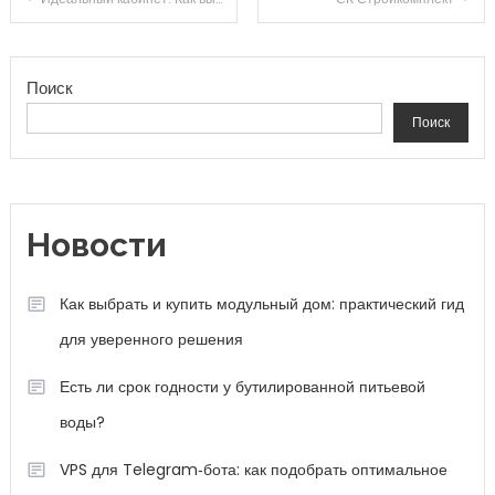
Как выбрать и купить модульный дом: практический гид
для уверенного решения
Есть ли срок годности у бутилированной питьевой
воды?
VPS для Telegram‑бота: как подобрать оптимальное
решение и избежать подводных камней
Как вписать американскую элитную мебель в интерьер
и подобрать идеальные решения для квартиры или
дома
Сколько стоит проектировать дом? Полный разбор
расходов и способов их оптимизации