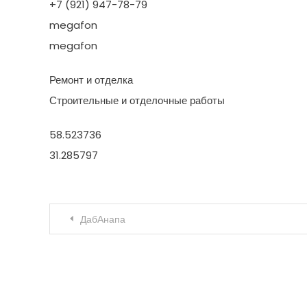
+7 (921) 947-78-79
megafon
megafon
Ремонт и отделка
Строительные и отделочные работы
58.523736
31.285797
Навигация по записям
ДабАнапа