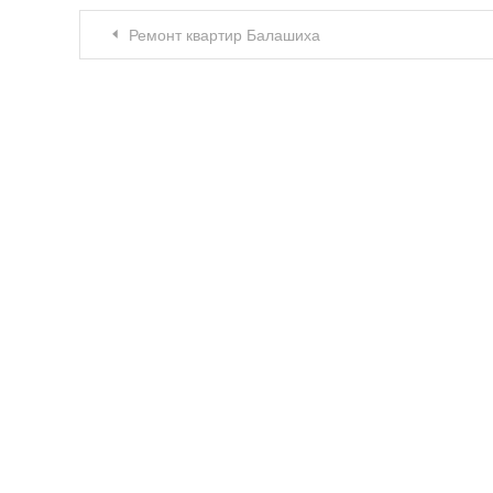
Навигация по записям
Ремонт квартир Балашиха