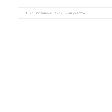
Навигация по записям
УК Восточный Жилищный участок