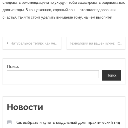
следовать рекомендациям по уходу, чтобы ваша кровать радовала вас
долгие годы. В конце концов, хороший сон — это залог здоровья и
счастья, так что стоит уделить внимание тому, на чем вы спите!
Навигация по записям
Натуральное тепло: Как мебель из массива дерева преобразит ваш дом в оазис уюта
Технологии на вашей кухне: ТОП-5 лучших мультиварок 2023 года, которые упростят вашу жизнь!
Поиск
Поиск
Новости
Как выбрать и купить модульный дом: практический гид