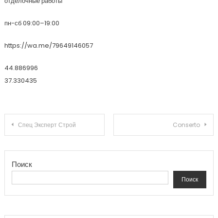
отделочные работы
пн-сб 09:00–19:00
https://wa.me/79649146057
44.886996
37.330435
Навигация по записям
Спец Эксперт Строй
Conserto
Поиск
Поиск