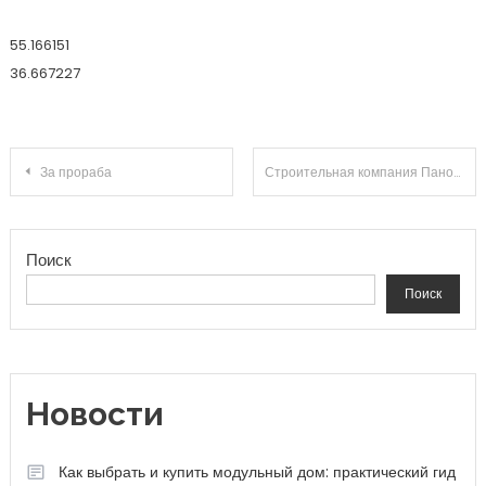
55.166151
36.667227
Навигация по записям
За прораба
Строительная компания Панорама
Поиск
Поиск
Новости
Как выбрать и купить модульный дом: практический гид