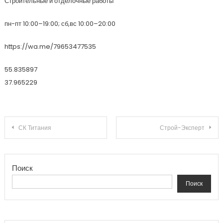
Строительные и отделочные работы
пн-пт 10:00–19:00; сб,вс 10:00–20:00
https://wa.me/79653477535
55.835897
37.965229
Навигация по записям
СК Титания
Строй-Эксперт
Поиск
Поиск