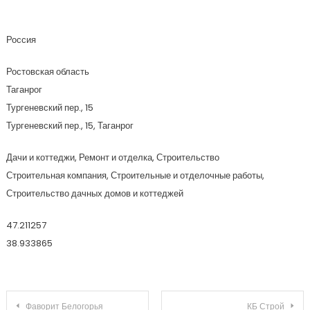
Миранстрой
Россия
Ростовская область
Таганрог
Тургеневский пер., 15
Тургеневский пер., 15, Таганрог
Дачи и коттеджи, Ремонт и отделка, Строительство
Строительная компания, Строительные и отделочные работы,
Строительство дачных домов и коттеджей
47.211257
38.933865
Навигация по записям
Фаворит Белогорья
КБ Строй