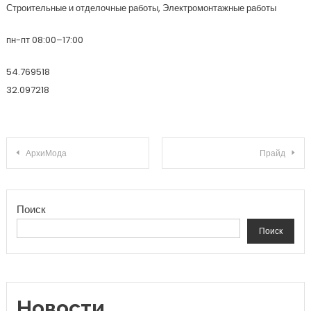
Строительные и отделочные работы, Электромонтажные работы
пн-пт 08:00–17:00
54.769518
32.097218
Навигация по записям
АрхиМода
Прайд
Поиск
Поиск
Новости