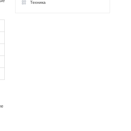
рые
Техника
ее