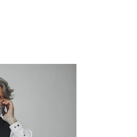
абочее Время Причины И Как