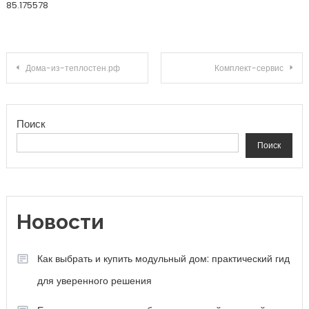
85.175578
Навигация по записям
Дома-из-теплостен.рф
Комплект-сервис
Поиск
Поиск
Новости
Как выбрать и купить модульный дом: практический гид
для уверенного решения