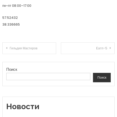
пн-пт 08:00–17:00
57.52432
38.336665
Навигация по записям
Гильдия Мастеров
Еатп-5
Поиск
Поиск
Новости