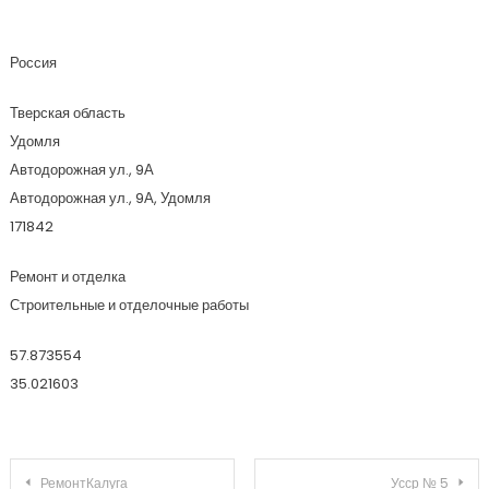
Плитка Сантехника
Россия
Тверская область
Удомля
Автодорожная ул., 9А
Автодорожная ул., 9А, Удомля
171842
Ремонт и отделка
Строительные и отделочные работы
57.873554
35.021603
Навигация по записям
РемонтКалуга
Усср № 5