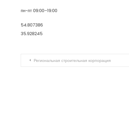
пн-пт 09:00–19:00
54.807386
35.928245
Навигация по записям
Региональная строительная корпорация