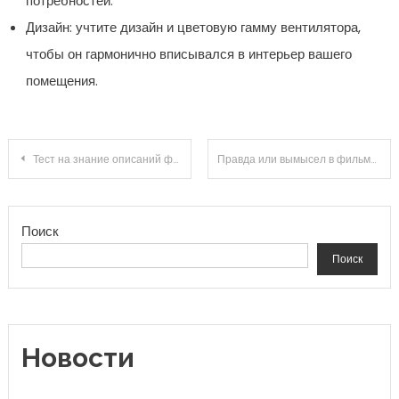
потребностей.
Дизайн: учтите дизайн и цветовую гамму вентилятора,
чтобы он гармонично вписывался в интерьер вашего
помещения.
Навигация по записям
Тест на знание описаний фильмов
Правда или вымысел в фильме «Марсианин»
Поиск
Поиск
Новости