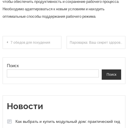
чтобы обеспечить продуктивность и сохранение рабочего процесса.
Необходимо адаптироваться к новым условиям и находить
оптимальные способы поддержания рабочего режима.
Навигация по записям
7 обедов для похудения
Пароварка: Ваш секрет здорового питания и кулинарного вдохновения на кухне
Поиск
Поиск
Новости
Как выбрать и купить модульный дом: практический гид